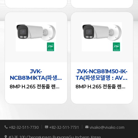
• Digital Noise
• Digital Noise
Reduction - 2D,3D
Reduction - 2D,3D
• WDR
• WDR
• Privacy Zone
• Privacy Zone
8MP H.265 전동줌 렌즈 뷸렛 네트워크 카메라
8MP H.265 전동줌 렌즈 뷸렛 네트워크 카메라
• lntelligent Motion
• Motion Detection
Detection
• Image Analysis
• Image Analysis
function
function
• D-fog
• 8MP
• 8MP
• D-fog
• 20 pcs Array IR
3840x2160@30fps
3840x2160@30fps
• IR LED 32pcs
LEDs, IR distance
• 최대 해상도 :
• 최대 해상도 :
• PoE support
20-30 meters
JVK-
JVK-NCB81M50-IK-
3840x2160
3840x2160
IEEE802.3af
• PoE support
NCB81MIKTA(파생모
TA(파생모델명 : AVC-
• 렌즈 : 2.7-13.5mm 전
• 렌즈 : 5-50mm 전동
• ONVIF Profile S, M,
IEEE802.3af
델명 : AVC-
NCB81M50-IK-TA)
동줌
줌
8MP H.265 전동줌 렌즈 뷸렛 네트워크 카메라
8MP H.265 전동줌 렌즈 뷸렛 네트워크 카메라
T
• ONVIF Profile S, M,
NCB81M-IK-TA)
• 비디오 코덱
• 비디오 코덱
• IP66, IK10, FCC, CE
T
H.265/H.264
H.265/H.264
• IP66, IK10, FCC, CE
• 화이트LED 라이트(야
• 화이트LED 라이트(야
간 컬러/이벤트 경보기
간 컬러/이벤트 경보기
능)
능)
• 화이트LED 최대
• 화이트LED 최대
+82-32-511-7730
+82-32-511-7731
vivako@vivako.com
30M, IR 가시거리 최대
30M, IR 가시거리 최대
#2-3F, 100, Cheongjung-ro, Bupyong-Gu, Incheon, Korea