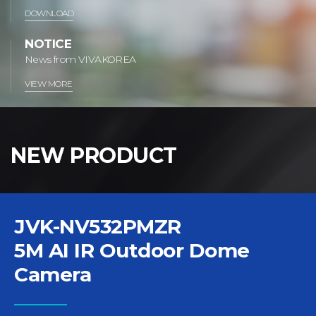
DOWNLOAD
NOTICE
News from VIVAKOREA
VIEW MORE
NEW PRODUCT
JVK-NV532PMZR
5M AI IR Outdoor Dome
Camera