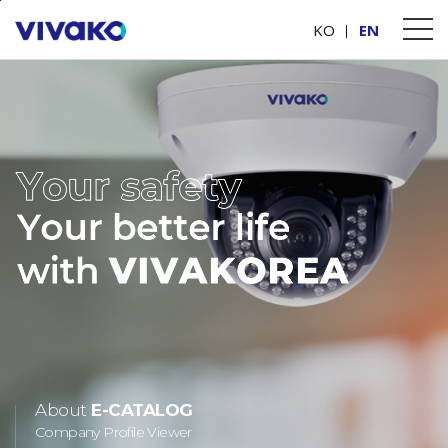
본문바로가기
KO
EN
About
E-CATALOG
Company Profile Viewer