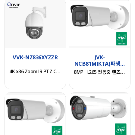
4K x36 Zoom IR PTZ Camer
8MP H.265 전동줌 렌즈 뷸렛 네트워크 카메라
· 4K ( 3840 x 2160 ) @
• 8MP
30fps
3840x2160@30fps
· X36(5.8~210mm)
• 최대 해상도 :
VVK-NZ836XYZZR
JVK-
Optical Zoom Lens
3840x2160
NCB81MIKTA(파생모
· H.265/H.264/MJPEG
• 렌즈 : 2.7-13.5mm 전
델명 : AVC-NCB81M-
Encoding
4K x36 Zoom IR PTZ Camer
동줌
8MP H.265 전동줌 렌즈 뷸렛 네트워크 카메라
IK-TA)
· True Day & Night ICR
• 비디오 코덱
· IP66 Ingress
H.265/H.264
Protection
• 화이트LED 라이트(야
· 300M IR Distance
간 컬러/이벤트 경보기
· Wiper Support
능)
8MP TORIZED BULLET NETWORK CAMERA
8MP H.265 전동줌 렌즈 뷸렛 네트워크 카메라
· 3D DNR, HDR, Defog,
• 화이트LED 최대30M,
MD, Privacy, AWB
IR 가시거리 최대 35M
· Operating
• IP67, IK10 등급
Temperature: -40°-
• 입력전원 :
• 8MP (3840x2160)
• 8MP