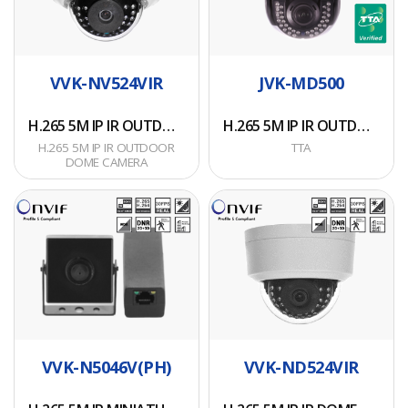
OUTDOOR DOME
Low up to 0.003Lux
b6d650a025916eb6ae8404798c55a2580c8a95ab98c3ae2f9a617
상지연)
• TTA
CAMERA
with DSS(x32), LED On:
• 파생모델명 : AVC-
• 동적 IP 할당 지원
Version : v11.12.15
• 1/2.8" 5.69M Sony
0Lux
NDV81M-TA
• 로컬 저장을 위한 메모
File : MI-IP5035
Image Sensor IMX335
∙ WDR(120dB), 3D
리 카드 슬롯 내장
• 1/2.8" 5.69M Sony
v11.12.15-768b8.bin
VVK-NV524VIR
JVK-MD500
• 2.7~13.5mm DC
DNR, Digital Image
Image Sensor IMX335
Hash :
Auto Iris Filter
Stabilizer
• TTA
• 3.6mm Mega Pixel
d071c16d4ca9501bdaa69051ba032bf3853a3e9ce9742ce25bc27
Removable
H.265 5M IP IR OUTDOOR DOME CAMERA
H.265 5M IP IR OUTDOOR DOME CAMERA
∙ Motion Detection,
버전명 :
Fixed Lens
(SHA256)
• Motorized Zoom
H.265 5M IP IR OUTDOOR
TTA
Privacy Masking (8),
1.12.1905.t190_240127
• Digital Noise
Lens
DOME CAMERA
Defog, Time Schedule
파일명 :
Reduction -2D,3D
• Digital Noise
∙ Preset(250),
wgk_tta_release_1.12.1905.t19
• WDR
Reduction -2D,3D
Group(12), Tour, Trace,
해시값 :
• Privacy Zone
• IR LED
H.265 5M IP MINIATURE CAMERA
Alarm(1/1),
H.265 5M IP IR DOME CAMERA
f0e6b787c007737d4dae5bef5
• Motion Detection
32PCS(850nm)
Dehumidification
암호화 방식 : SHA-256
• D-fog
• PoE support
H.265 5M IP
H.265 5M IP IR
∙ Max. IR Distance
• IR LED
IEEE802.3af
MINIATURE
DOME CAMERA
250M (10pcs High
24PCS(850nm)
• ONVIF Profile S
CAMERA
Power LEDs + 4pcs
• PoE support
Laser LEDs)
IEEE802.3af
• TTA
• 1/2.8" 5.69M Sony
∙ Outdoor Type,
• ONVIF Profile S
• 1/2.8" 5.69M Sony
Version : v11.12.15
Image Sensor IMX335
VVK-N5046V(PH)
VVK-ND524VIR
Fan/Heater
Image Sensor IMX335
File : MI-IP5035
• 3.6mm Mega Pixel
∙ IP66
• 3.6mm Fixed Lens
v11.12.15-768b8.bin
Fixed Lens