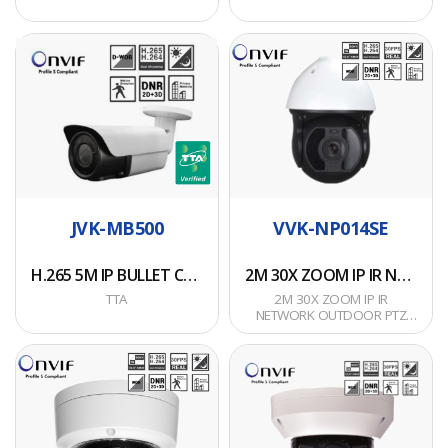
AVCYON_TTA_250106_W.sw
AVCYON_TTA_250106_W.sw
Motorized Lens (F1 .2)
• EIS(전자식 영상 흔들
• 해시값 (SHA-256) :
• 해시값 (SHA-256) :
• 3D DNR, WDR, HLC,
림 보정 기능)
b6d650a025916eb6ae840479
b6d650a025916eb6ae8404798c55a2580c8a95ab98c3ae2f9a617
BLC, ROI encoding
• HLC(강한 빛 보정 기
• 파생모델명 : AVC-
• 파생모델명 : AVC-
• Intelligent Analytics
능)
H.265 5M IP BULLET CAMERA
2M 30X ZOOM IP IR NETWORK OUTDOOR PTZ CAMERA
NDB81M-TA
NCB81M50-IK-TA
• White Light LED /
• 360° 연속 팬 회전,
Strobe (Blue & Red)
-25°틸트 동작
TTA
2M 30X ZOOM IP IR
Light
• IR 가시거리 500m
NETWORK
• Built-in MIC /
• 극한 온도(-40℃)에서
OUTDOOR PTZ
Speaker
도 동작할 수 있는 아웃
CAMERA
• 1/2.8" 5.69M Sony
• Built-in micro SD
도어용 PTZ 설계(팬, 히
Image Sensor IMX335
card slot, up to
터 장착)
JVK-MB500
VVK-NP014SE
• 2.7~13.5mm 모터라
∙ 1/3” PS-CMOS 2M IP
256GB
• IP66, IK10
이즈 렌즈
IR PTZ Camera
• IP67 ingress
• IPv4, IPv6 지원
• 디지털 노이즈제거기
H.265 5M IP BULLET CAMERA
2M 30X ZOOM IP IR NETWORK OUTDOOR PTZ CAMERA
∙ 1080p@30fps frame
protection
• 쿼드 스트림
능(Digital Noise
TTA
2M 30X ZOOM IP IR
rate¸H.264
• DC1 2V/PoE
• H.265, H.264, MJPEG
Reduction)-2D,3D
NETWORK OUTDOOR PTZ
Compression with
CAMERA
• ONVIF 호환
• 20 pcs Array IR LEDs,
Ambarella Codec
• 펌웨어 버전 :
(Conformant with
IR distance 60 meters
∙ Optical 30x Zoom,
V30.85.8.2.3.4_250106
ONVIF Profile S)
• PoE 지원 IEEE802.3af
H.265 5M IP IR OUTDOOR DOME CAMERA
H.265 5M IP IR OUTDOOR DOME CAMERA
Digital 32x Zoom,
• 펌웨어 파일명 :
• 영상지연 없는 네트워
• ONVIF Profile S 호환
Auto Focus
AVCYON_TTA_250106_W.sw
크 영상전송(2메가픽셀
• CVBS
H.265 5M IP IR
TTA
∙ Day & Night with ICR,
• 해시값 (SHA-256) :
에서 200ms 이하의 영