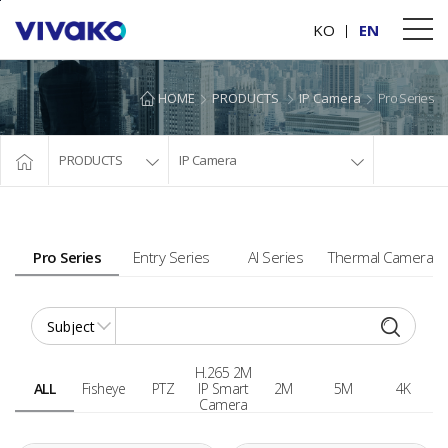
본문바로가기
KO
EN
HOME
PRODUCTS
IP Camera
Pro Series
PRODUCTS
IP Camera
Pro Series
Entry Series
AI Series
Thermal Camera
H.265 2M
ALL
Fisheye
PTZ
IP Smart
2M
5M
4K
Camera