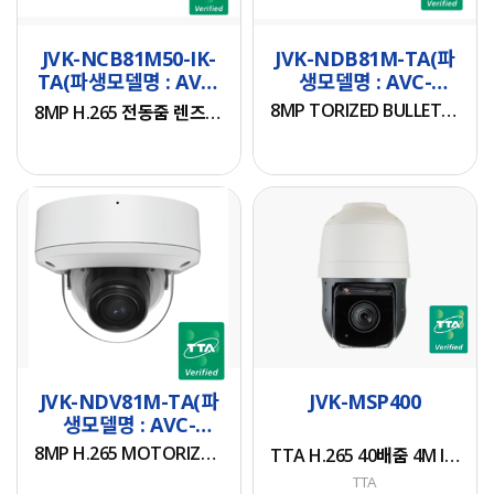
60°C
PoE(802.2af, <6W) /
H.265+/H.264+/MJPEG
3840x2160@30fps
DC12V
• Max. resolution:
• 최대 해상도 :
JVK-NCB81M50-IK-
JVK-NDB81M-TA(파
3840x2160
3840x2160
TA(파생모델명 : AVC-
생모델명 : AVC-
• 펌웨어 버전 :
• Full Color I Active
• 렌즈 : 5-50mm 전동
NCB81M50-IK-TA)
NDB81M-TA)
V30.85.8.2.3.4_250106
Deterrence Camera
8MP TORIZED BULLET NETWORK CAMERA
줌
8MP H.265 전동줌 렌즈 뷸렛 네트워크 카메라
• 펌웨어 파일명 :
• 2.8-12mm
• 비디오 코덱
AVCYON_TTA_250106_W.sw
Motorized Lens (F1 .2)
H.265/H.264
• 해시값 (SHA-256) :
• 3D DNR, WDR, HLC,
• 화이트LED 라이트(야
b6d650a025916eb6ae840479
BLC, ROI encoding
간 컬러/이벤트 경보기
• 파생모델명 : AVC-
• Intelligent Analytics
능)
8MP H.265 MOTORIZED VANDAL DOME NETWORK CAMERA
TTA H.265 40배줌 4M IR PTZ CAMERA
NCB81M-IK-TA
• White Light LED /
• 화이트LED 최대30M,
Strobe (Blue & Red)
IR 가시거리 최대 35M
TTA
Light
• IP67, IK10 등급
• Built-in MIC /
• 입력전원 :
• 8MP (3840x2160)
Speaker
PoE(802.2af, <6W) /
H.265+/H.264+/MJPEG
• 1/1.8" Sony CMOS 센
• DC12V / PoE
DC12V
• Max. resolution:
서 TELE
JVK-NDV81M-TA(파
JVK-MSP400
3840x2160
• NETWORK, CVBS
생모델명 : AVC-
• 펌웨어 버전 :
• 펌웨어 버전 :
• Full Color I Active
• 40배 광학 줌(6.5 mm
NDV81M-TA)
V30.85.8.2.3.4_250106
V30.85.8.2.3.4_250106
Deterrence Camera
~ 260.0 mm) & 32배
8MP H.265 MOTORIZED VANDAL DOME NETWORK CAMERA
TTA H.265 40배줌 4M IR PTZ CAMERA
• 펌웨어 파일명 :
• 펌웨어 파일명 :
• 2.8-12mm
디지털 줌
TTA